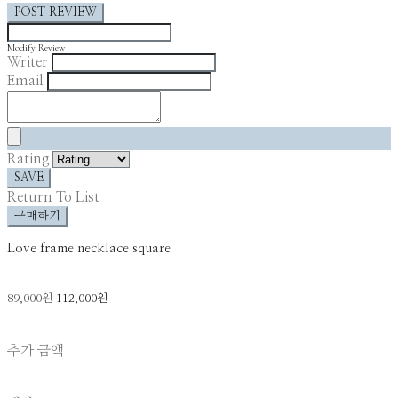
POST REVIEW
Modify Review
Writer
Email
Rating
SAVE
Return To List
구매하기
Love frame necklace square
89,000원
112,000원
추가 금액