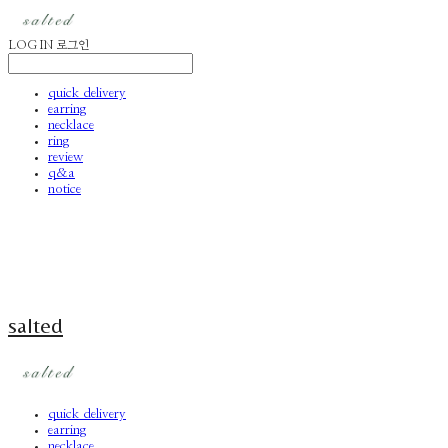
LOG IN
로그인
quick delivery
earring
necklace
ring
review
q&a
notice
salted
quick delivery
earring
necklace