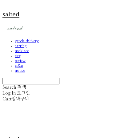
salted
quick delivery
earring
necklace
ring
review
q&a
notice
Search
검색
Log In
로그인
Cart
장바구니