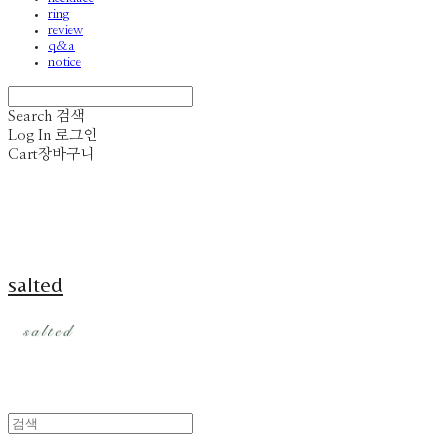
ring
review
q&a
notice
Search
검색
Log In
로그인
Cart
장바구니
salted