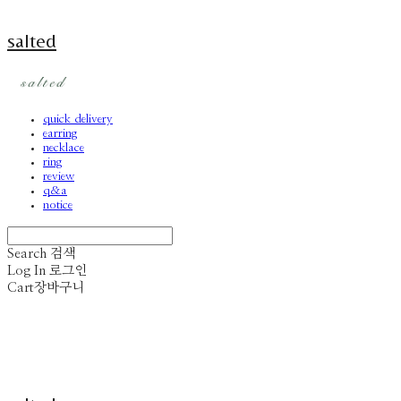
salted
quick delivery
earring
necklace
ring
review
q&a
notice
Search
검색
Log In
로그인
Cart
장바구니