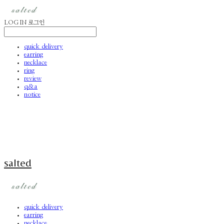
LOG IN
로그인
quick delivery
earring
necklace
ring
review
q&a
notice
salted
quick delivery
earring
necklace