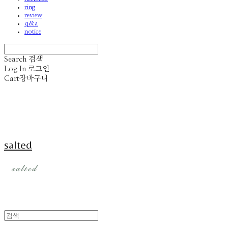
ring
review
q&a
notice
Search
검색
Log In
로그인
Cart
장바구니
salted