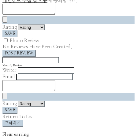
개인정보 수집 및 이용
에 동의합니다.
Rating
SAVE
Photo Review
No Reviews Have Been Created.
POST REVIEW
Modify Review
Writer
Email
Rating
SAVE
Return To List
구매하기
Fleur earring