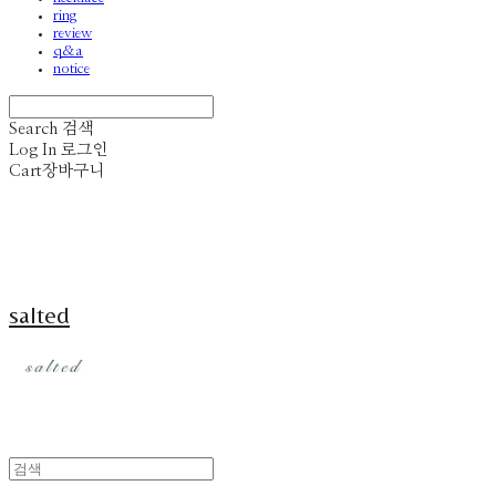
ring
review
q&a
notice
Search
검색
Log In
로그인
Cart
장바구니
salted