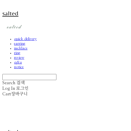
salted
quick delivery
earring
necklace
ring
review
q&a
notice
Search
검색
Log In
로그인
Cart
장바구니