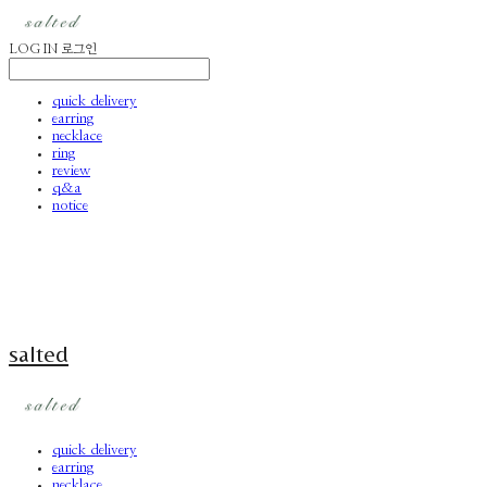
LOG IN
로그인
quick delivery
earring
necklace
ring
review
q&a
notice
salted
quick delivery
earring
necklace