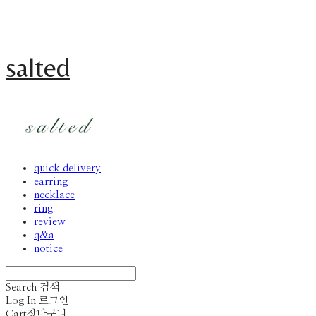
salted
quick delivery
earring
necklace
ring
review
q&a
notice
Search
검색
Log In
로그인
Cart
장바구니