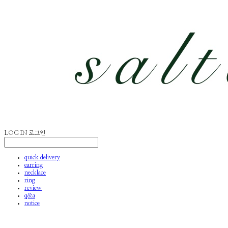
LOG IN
로그인
quick delivery
earring
necklace
ring
review
q&a
notice