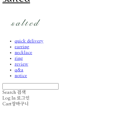
quick delivery
earring
necklace
ring
review
q&a
notice
Search
검색
Log In
로그인
Cart
장바구니