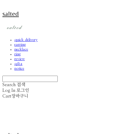
salted
quick delivery
earring
necklace
ring
review
q&a
notice
Search
검색
Log In
로그인
Cart
장바구니