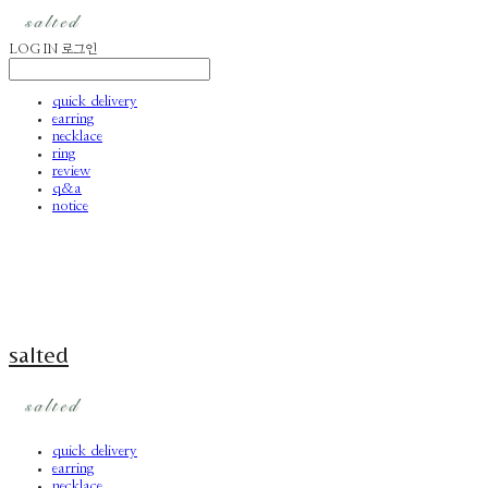
LOG IN
로그인
quick delivery
earring
necklace
ring
review
q&a
notice
salted
quick delivery
earring
necklace