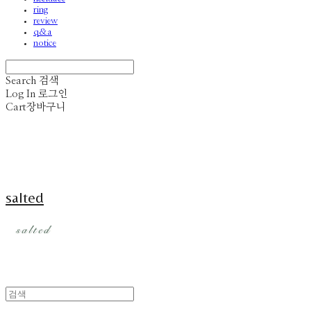
ring
review
q&a
notice
Search
검색
Log In
로그인
Cart
장바구니
salted