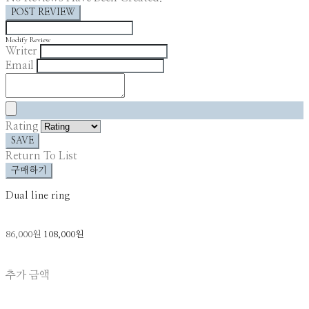
POST REVIEW
Modify Review
Writer
Email
Rating
SAVE
Return To List
구매하기
Dual line ring
86,000원
108,000원
추가 금액